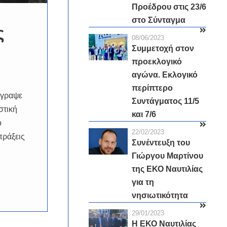
Προέδρου στις 23/6
στο Σύνταγμα
ς
08/06/2023
Συμμετοχή στον
προεκλογικό
αγώνα. Εκλογικό
περίπτερο
 έγραψε
Συντάγματος 11/5
στική
και 7/6
ο
22/02/2023
πράξεις
Συνέντευξη του
Γιώργου Μαρτίνου
της ΕΚΟ Ναυτιλίας
για τη
νησιωτικότητα
29/01/2023
Η ΕΚΟ Ναυτιλίας