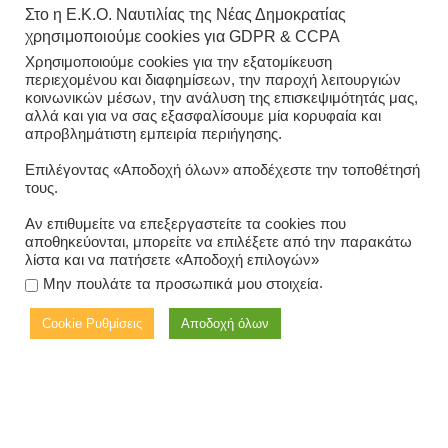
Στο η Ε.Κ.Ο. Ναυτιλίας της Νέας Δημοκρατίας
χρησιμοποιούμε cookies για GDPR & CCPA
Χρησιμοποιούμε cookies για την εξατομίκευση
περιεχομένου και διαφημίσεων, την παροχή λειτουργιών
κοινωνικών μέσων, την ανάλυση της επισκεψιμότητάς μας,
Καθαρισμός ακτής Δήμου
αλλά και για να σας εξασφαλίσουμε μία κορυφαία και
απροβλημάτιστη εμπειρία περιήγησης.
Λαυρεωτικής, από την Ε.Κ.Ο.
Επιλέγοντας «Αποδοχή όλων» αποδέχεστε την τοποθέτησή
Ναυτιλίας Νέας Δημοκρατίας
τους.
Αν επιθυμείτε να επεξεργαστείτε τα cookies που
27/10/2022
-
EDITORIAL
,
ΤΑ ΝΈΑ ΜΑΣ
αποθηκεύονται, μπορείτε να επιλέξετε από την παρακάτω
λίστα και να πατήσετε «Αποδοχή επιλογών»
.
Μην πουλάτε τα προσωπικά μου στοιχεία
Cookie Ρυθμίσεις
Αποδοχή όλων