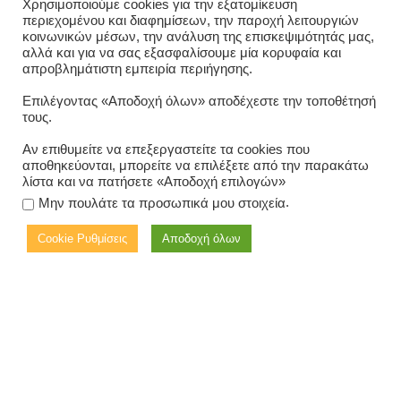
Χρησιμοποιούμε cookies για την εξατομίκευση
περιεχομένου και διαφημίσεων, την παροχή λειτουργιών
κοινωνικών μέσων, την ανάλυση της επισκεψιμότητάς μας,
Συνεδρίαση Επιτροπής
αλλά και για να σας εξασφαλίσουμε μία κορυφαία και
απροβλημάτιστη εμπειρία περιήγησης.
Εμπειρογνωμόνων και
Επιλέγοντας «Αποδοχή όλων» αποδέχεστε την τοποθέτησή
κοινωνική εκδήλωση
τους.
Αν επιθυμείτε να επεξεργαστείτε τα cookies που
13/10/2022
-
EDITORIAL
,
ΤΑ ΝΈΑ ΜΑΣ
αποθηκεύονται, μπορείτε να επιλέξετε από την παρακάτω
λίστα και να πατήσετε «Αποδοχή επιλογών»
.
Μην πουλάτε τα προσωπικά μου στοιχεία
Cookie Ρυθμίσεις
Αποδοχή όλων
Στις 12 Οκτωβρίου 2022 συνεδρίασε η Επιτροπή
Εμπειρογνωμόνων της ΕΚΟ Ναυτιλίας σε γνωστό εστιατόριο
του Πειραιά. Έγινε ενημέρωση και ανταλλαγή απόψεων,