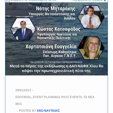
29/01/2023
-
EDITORIAL
,
EVENT PLANNING
,
PAST EVENTS
,
ΤΑ ΝΈΑ
ΜΑΣ
-
POSTED BY
ΕΚΟ ΝΑΥΤΙΛΙΑΣ