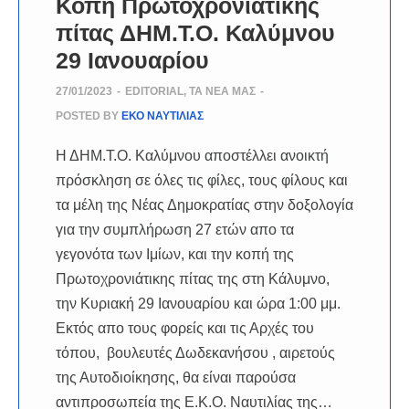
Κοπή Πρωτοχρονιάτικης
πίτας ΔΗΜ.Τ.Ο. Καλύμνου
29 Ιανουαρίου
27/01/2023
-
EDITORIAL
,
ΤΑ ΝΈΑ ΜΑΣ
-
POSTED BY
ΕΚΟ ΝΑΥΤΙΛΙΑΣ
Η ΔΗΜ.Τ.Ο. Καλύμνου αποστέλλει ανοικτή
πρόσκληση σε όλες τις φίλες, τους φίλους και
τα μέλη της Νέας Δημοκρατίας στην δοξολογία
για την συμπλήρωση 27 ετών απο τα
γεγονότα των Ιμίων, και την κοπή της
Πρωτοχρονιάτικης πίτας της στη Κάλυμνο,
την Κυριακή 29 Ιανουαρίου και ώρα 1:00 μμ.
Εκτός απο τους φορείς και τις Αρχές του
τόπου, βουλευτές Δωδεκανήσου , αιρετούς
της Αυτοδιοίκησης, θα είναι παρούσα
αντιπροσωπεία της Ε.Κ.Ο. Ναυτιλίας της…