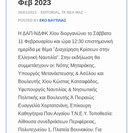
Φεβ 2023
26/01/2023
-
EDITORIAL
,
ΤΑ ΝΈΑ ΜΑΣ
-
POSTED BY
ΕΚΟ ΝΑΥΤΙΛΙΑΣ
Η ΔΑΠ-ΝΔΦΚ Χίου διοργανώνει το Σάββατο
11 Φεβρουαρίου και ώρα 12:30 επιστημονική
ημερίδα με θέμα "Διαχείρηση Κρίσεων στην
Ελληνική Ναυτιλία". Στην εκδήλωση θα
συμμετάσχουν οι: Νότης Μηταράκης,
Υπουργός Μετανάστευσης & Ασύλου και
Βουλευτής Χίου Κώστας Κατσαφάδος,
Υφυπουργός Ναυτιλίας & Νησιωτικής
Πολιτικής και Βουλευτής Ά Πειραιώς
Ευαγγελία Χορτατσιάνη, Επίκουρη
Καθηγήτρια Παν.Αιγαίου Τ.Ν.Ε.Υ. Τοποθεσία:
Αίθουσα συνεδριάσεων Περιφέρειας,
Πολυτεχνείου 1, Πλατεία Βουνακίου. Για