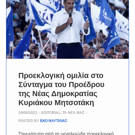
Προεκλογική ομιλία στο
Σύνταγμα του Προέδρου
της Νέας Δημοκρατίας
Κυριάκου Μητσοτάκη
24/06/2023
-
EDITORIAL
,
ΤΑ ΝΈΑ ΜΑΣ
-
POSTED BY
ΕΚΟ ΝΑΥΤΙΛΙΑΣ
Στιγμιότυπα από τη μεγαλειώδη προεκλογική